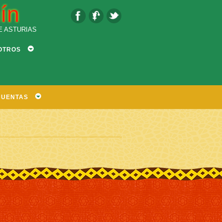
ín
E ASTURIAS
OTROS
CUENTAS