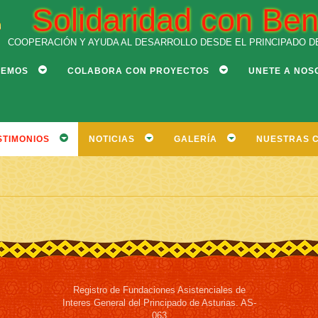
Solidaridad con Ben
COOPERACIÓN Y AYUDA AL DESARROLLO DESDE EL PRINCIPADO D
CEMOS
COLABORA CON PROYECTOS
UNETE A NOS
STIMONIOS
NOTICIAS
GALERÍA
NUESTRAS 
Registro de Fundaciones Asistenciales de
Interes General del Principado de Asturias. AS-
063